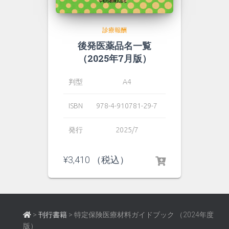
診療報酬
後発医薬品名一覧
（2025年7月版）
判型
A4
ISBN
978-4-910781-29-7
発行
2025/7
¥
3,410
（税込）
>
刊行書籍
>
特定保険医療材料ガイドブック （2024年度
版）