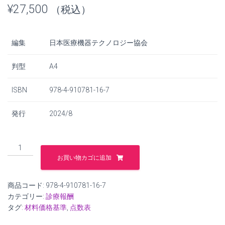
¥
27,500
（税込）
編集
日本医療機器テクノロジー協会
判型
A4
ISBN
978-4-910781-16-7
発行
2024/8
特
定
お買い物カゴに追加
保
険
医
商品コード:
978-4-910781-16-7
療
カテゴリー:
診療報酬
材
タグ:
材料価格基準
,
点数表
料
ガ