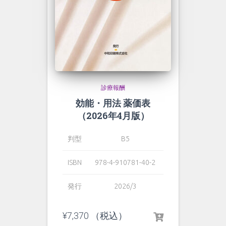
診療報酬
効能・用法 薬価表
（2026年4月版）
判型
B5
ISBN
978-4-910781-40-2
発行
2026/3
¥
7,370
（税込）