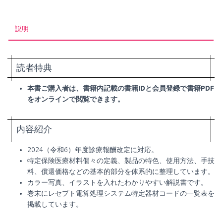
イ
ド
説明
ブ
ッ
ク
（2024
読者特典
年
度
本書ご購入者は、書籍内記載の書籍IDと会員登録で書籍PDF
版）
個
をオンラインで閲覧できます。
内容紹介
2024（令和6）年度診療報酬改定に対応。
特定保険医療材料個々の定義、製品の特色、使用方法、手技
料、償還価格などの基本的部分を体系的に整理しています。
カラー写真、イラストを入れたわかりやすい解説書です。
巻末にレセプト電算処理システム特定器材コードの一覧表を
掲載しています。