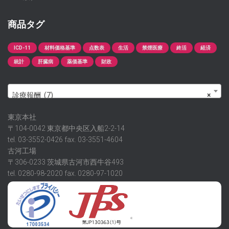
商品タグ
ICD-11
材料価格基準
点数表
生活
禁煙医療
終活
経済
統計
肝臓病
薬価基準
財政
診療報酬 (7)
×
東京本社
〒104-0042 東京都中央区入船2-2-14
tel. 03-3552-0426 fax. 03-3551-4604
古河工場
〒306-0233 茨城県古河市西牛谷493
tel. 0280-98-2020 fax. 0280-97-1020