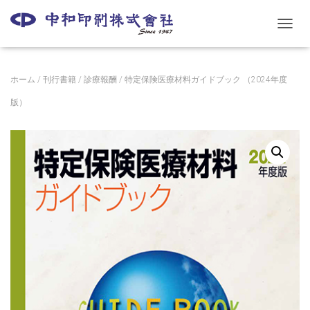
ナ
ビ
ゲ
ー
ホーム
/
刊行書籍
/
診療報酬
/ 特定保険医療材料ガイドブック （2024年度
シ
ョ
版）
ン
を
切
り
替
え