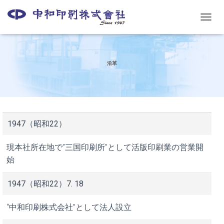
ナ
ビ
ゲ
ー
シ
沿革
ョ
ン
を
切
り
替
1947（昭和22）
え
現本社所在地で”三国印刷所”として活版印刷業の営業開
始
1947（昭和22）7. 18
“中和印刷株式会社”として法人設立