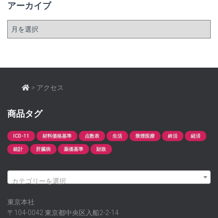
アーカイブ
ア
ー
カ
イ
ブ
>
アクセス
商品タグ
ICD-11
材料価格基準
点数表
生活
禁煙医療
終活
経済
統計
肝臓病
薬価基準
財政
カテゴリーを選択
東京本社
〒104-0042 東京都中央区入船2-2-14