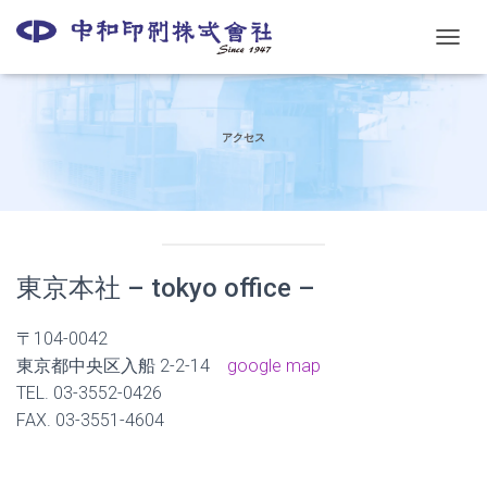
ナ
ビ
ゲ
ー
シ
アクセス
ョ
ン
を
切
り
替
東京本社 – tokyo office –
え
〒104-0042
東京都中央区入船 2-2-14
google map
TEL. 03-3552-0426
FAX. 03-3551-4604