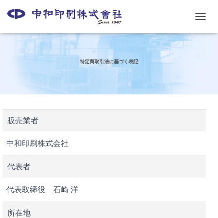
ナ
ビ
ゲ
ー
シ
特定商取引法に基づく表記
ョ
ン
を
切
り
替
販売業者
え
中和印刷株式会社
代表者
代表取締役 石崎 洋
所在地