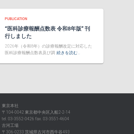
PUBLICATION
“医科診療報酬点数表 令和8年版” 刊
行しました
2026年（令和8年）の診療報酬改定に対応した
医科診療報酬点数表及び調
続きを読む…
東京本社
〒104-0042 東京都中央区入船2-2-14
tel. 03-3552-0426 fax. 03-3551-4604
古河工場
〒306-0233 茨城県古河市西牛谷493