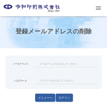
ナ
ビ
ゲ
ー
登録メールアドレスの削除
シ
ョ
ン
を
切
り
替
メールアドレス
え
パスワード