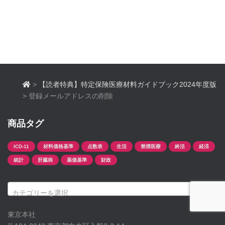
>
【読者特典】特定保険医療材料ガイドブック2024年度版
>
登録メールアドレスの削除
商品タグ
ICD-11
材料価格基準
点数表
生活
禁煙医療
終活
経済
統計
肝臓病
薬価基準
財政
カテゴリーを選択
東京本社