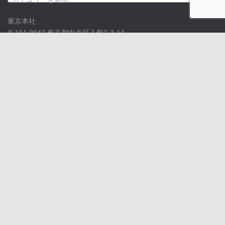
東京本社
〒104-0042 東京都中央区入船2-2-14
tel. 03-3552-0426 fax. 03-3551-4604
古河工場
〒306-0233 茨城県古河市西牛谷493
tel. 0280-98-2020 fax. 0280-97-1020
環境方針
個人情報保護方針
情報セキュリティへの取り組み
特定商取引法に基づく表記