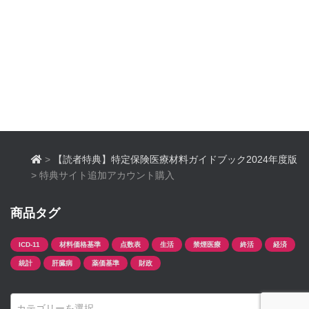
>
【読者特典】特定保険医療材料ガイドブック2024年度版
>
特典サイト追加アカウント購入
商品タグ
ICD-11
材料価格基準
点数表
生活
禁煙医療
終活
経済
統計
肝臓病
薬価基準
財政
カテゴリーを選択