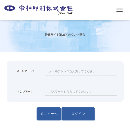
ナ
ビ
ゲ
ー
特典サイト追加アカウント購入
シ
ョ
ン
を
切
り
メールアドレス
替
え
パスワード