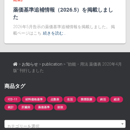
NEWS
薬価基準追補情報（2026.5）を掲載しまし
た
2026年5月告示の薬価基準追補情報を掲載しました。 掲
載ページはこち
続きを読む…
>
お知らせ
>
publication
>
“効能・用法 薬価表 2020年4月
版” 刊行しました
商品タグ
ICD-11
材料価格基準
点数表
生活
禁煙医療
終活
経済
統計
肝臓病
薬価基準
財政
カテゴリーを選択