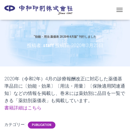
ナ
ビ
ゲ
ー
シ
“効能・用法 薬価表 2020年4月版” 刊行しました
ョ
投稿者:
staff
投稿日:
2020年3月25日
ン
を
切
り
替
え
2020年（令和2年）4月の診療報酬改正に対応した薬価基
準品目に〔効能・効果〕〔用法・用量〕〔保険適用関連通
知〕などの情報を掲載し、巻末には薬効別に品目を一覧で
きる「薬効別薬価表」も掲載しています。
書籍詳細はこちら
カテゴリー:
PUBLICATION