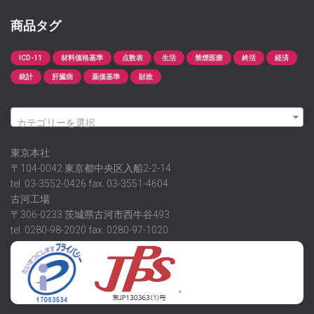
商品タグ
ICD-11
材料価格基準
点数表
生活
禁煙医療
終活
経済
統計
肝臓病
薬価基準
財政
カテゴリーを選択
東京本社
〒104-0042 東京都中央区入船2-2-14
tel. 03-3552-0426 fax. 03-3551-4604
古河工場
〒306-0233 茨城県古河市西牛谷493
tel. 0280-98-2020 fax. 0280-97-1020