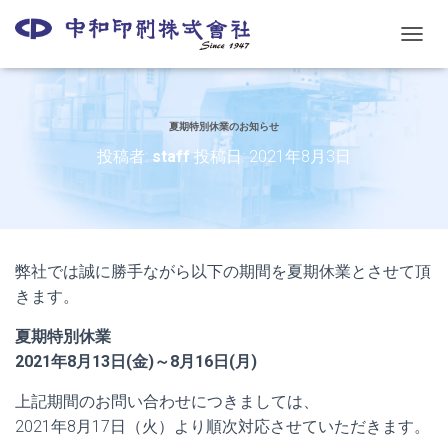
ナ
ビ
ゲ
ー
シ
夏期特別休業のお知らせ
ョ
投稿者:
staff
投稿日:
2021年8月3日
ン
を
切
り
替
え
弊社では誠に勝手ながら以下の期間を夏期休業とさせて頂
きます。
夏期特別休業
2021年8月13日(金)～8月16日(月)
上記期間のお問い合わせにつきましては、
2021年8月17日（火）より順次対応させていただきます。