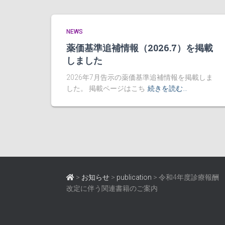
NEWS
薬価基準追補情報（2026.7）を掲載
しました
2026年7月告示の薬価基準追補情報を掲載しま
した。 掲載ページはこち
続きを読む…
>
お知らせ
>
publication
>
令和4年度診療報酬
改定に伴う関連書籍のご案内