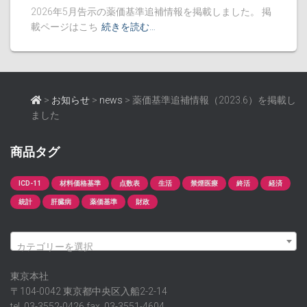
2026年5月告示の薬価基準追補情報を掲載しました。 掲
載ページはこち
続きを読む…
>
お知らせ
>
news
>
薬価基準追補情報（2023.6）を掲載し
ました
商品タグ
ICD-11
材料価格基準
点数表
生活
禁煙医療
終活
経済
統計
肝臓病
薬価基準
財政
カテゴリーを選択
東京本社
〒104-0042 東京都中央区入船2-2-14
tel. 03-3552-0426 fax. 03-3551-4604