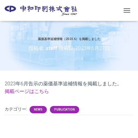
ナ
ビ
ゲ
ー
シ
薬価基準追補情報（2023.6）を掲載しました
ョ
投稿者:
staff
投稿日:
2023年6月27日
ン
を
切
り
替
え
2023年6月告示の薬価基準追補情報を掲載しました。
掲載ページはこちら
カテゴリー:
NEWS
PUBLICATION