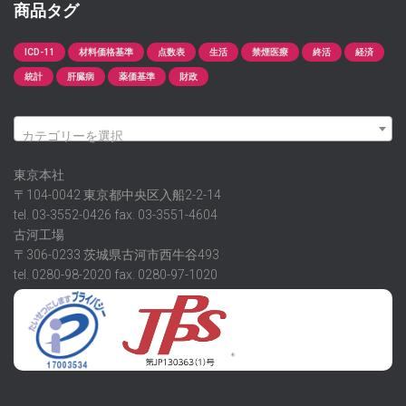
商品タグ
ICD-11
材料価格基準
点数表
生活
禁煙医療
終活
経済
統計
肝臓病
薬価基準
財政
カテゴリーを選択
東京本社
〒104-0042 東京都中央区入船2-2-14
tel. 03-3552-0426 fax. 03-3551-4604
古河工場
〒306-0233 茨城県古河市西牛谷493
tel. 0280-98-2020 fax. 0280-97-1020