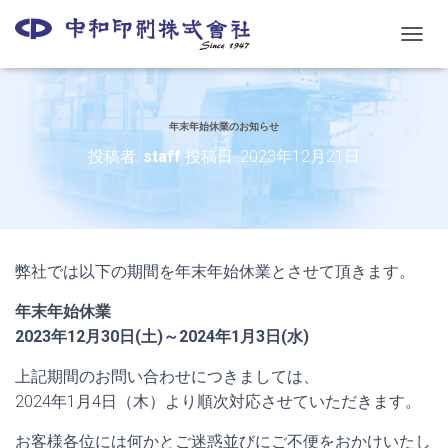
ナ
ビ
ゲ
ー
シ
年末年始休業のお知らせ
ョ
投稿者:
staff
投稿日:
2023年12月21日
ン
を
切
り
替
え
弊社では以下の期間を年末年始休業とさせて頂きます。
年末年始休業
2023年12月30日(土)～2024年1月3日(水)
上記期間のお問い合わせにつきましては、
2024年1月4日（木）より順次対応させていただきます。
お客様各位には何かとご迷惑並びにご不便をおかけいたし