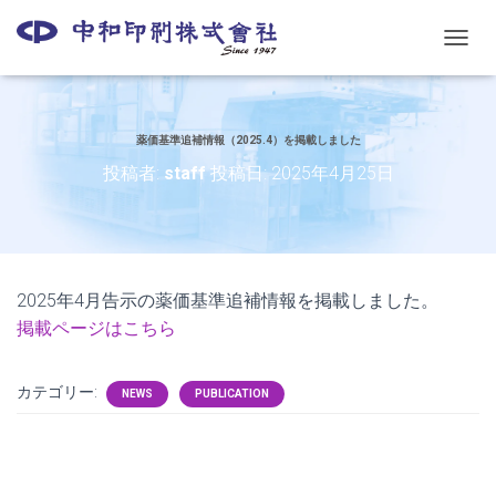
ナ
ビ
ゲ
ー
シ
薬価基準追補情報（2025.4）を掲載しました
ョ
投稿者:
staff
投稿日:
2025年4月25日
ン
を
切
り
替
え
2025年4月告示の薬価基準追補情報を掲載しました。
掲載ページはこちら
カテゴリー:
NEWS
PUBLICATION