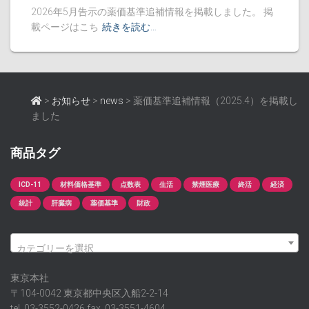
2026年5月告示の薬価基準追補情報を掲載しました。 掲
載ページはこち
続きを読む…
>
お知らせ
>
news
>
薬価基準追補情報（2025.4）を掲載し
ました
商品タグ
ICD-11
材料価格基準
点数表
生活
禁煙医療
終活
経済
統計
肝臓病
薬価基準
財政
カテゴリーを選択
東京本社
〒104-0042 東京都中央区入船2-2-14
tel. 03-3552-0426 fax. 03-3551-4604